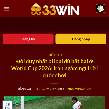
Bỏ
qua
nội
dung
Đăng ký
Đăng nhập
THỂ THAO
Đội duy nhất bị loại dù bất bại ở
World Cup 2026: Iran ngậm ngùi rời
cuộc chơi
ĐĂNG VÀO
THÁNG 6 29, 2026
BỞI
ADMIN33WINAPPVIP
29
Th6