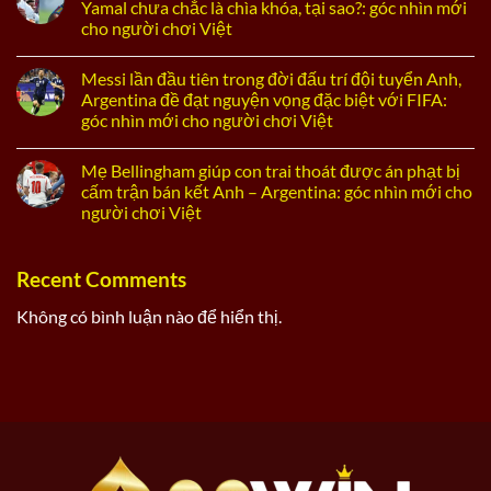
Yamal chưa chắc là chìa khóa, tại sao?: góc nhìn mới
cho người chơi Việt
Messi lần đầu tiên trong đời đấu trí đội tuyển Anh,
Argentina đề đạt nguyện vọng đặc biệt với FIFA:
góc nhìn mới cho người chơi Việt
Mẹ Bellingham giúp con trai thoát được án phạt bị
cấm trận bán kết Anh – Argentina: góc nhìn mới cho
người chơi Việt
Recent Comments
Không có bình luận nào để hiển thị.