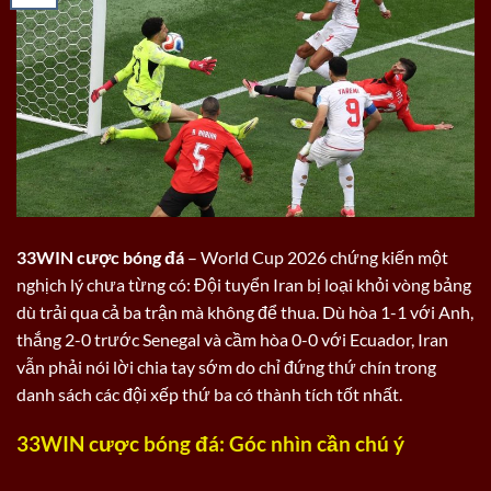
33WIN cược bóng đá
– World Cup 2026 chứng kiến một
nghịch lý chưa từng có: Đội tuyển Iran bị loại khỏi vòng bảng
dù trải qua cả ba trận mà không để thua. Dù hòa 1-1 với Anh,
thắng 2-0 trước Senegal và cầm hòa 0-0 với Ecuador, Iran
vẫn phải nói lời chia tay sớm do chỉ đứng thứ chín trong
danh sách các đội xếp thứ ba có thành tích tốt nhất.
33WIN cược bóng đá: Góc nhìn cần chú ý