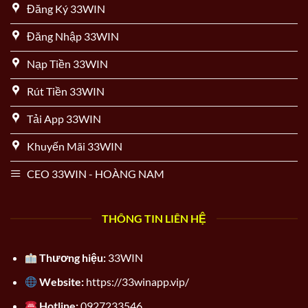
Đăng Ký 33WIN
Đăng Nhập 33WIN
Nạp Tiền 33WIN
Rút Tiền 33WIN
Tải App 33WIN
Khuyến Mãi 33WIN
CEO 33WIN - HOÀNG NAM
THÔNG TIN LIÊN HỆ
Thương hiệu:
33WIN
Website:
https://33winapp.vip/
Hotline:
0927233546