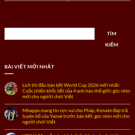
Tìm kiếm
TÌM
KIẾM
BÀI VIẾT MỚI NHẤT
Lịch thi đấu bán kết World Cup 2026 mới nhất:
Cuộc chiến khốc liệt của 4 anh hào thế giới: góc nhìn
mới cho người chơi Việt
Mbappe mang tin cực vui cho Pháp, Konate đáp trả
tuyên bố của Yamal trước bán kết: góc nhìn mới cho
người chơi Việt