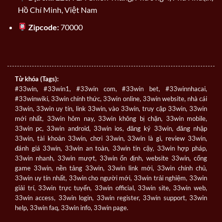
Hồ Chí Minh, Việt Nam
Zipcode:
70000
Từ khóa (Tags):
#33win, #33win1, #33win com, #33win bet, #33winnhacai,
#33winwiki, 33win chính thức, 33win online, 33win website, nhà cái
33win, 33win uy tín, link 33win, vào 33win, truy cập 33win, 33win
mới nhất, 33win hôm nay, 33win không bị chặn, 33win mobile,
33win pc, 33win android, 33win ios, đăng ký 33win, đăng nhập
33win, tài khoản 33win, chơi 33win, 33win là gì, review 33win,
đánh giá 33win, 33win an toàn, 33win tin cậy, 33win hợp pháp,
33win nhanh, 33win mượt, 33win ổn định, website 33win, cổng
game 33win, nền tảng 33win, 33win link mới, 33win chính chủ,
33win uy tín nhất, 33win cho người mới, 33win trải nghiệm, 33win
giải trí, 33win trực tuyến, 33win official, 33win site, 33win web,
33win access, 33win login, 33win register, 33win support, 33win
help, 33win faq, 33win info, 33win page.