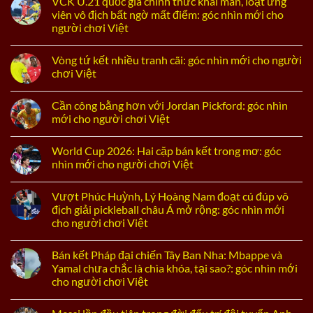
VCK U.21 quốc gia chính thức khai màn, loạt ứng
viên vô địch bất ngờ mất điểm: góc nhìn mới cho
người chơi Việt
Vòng tứ kết nhiều tranh cãi: góc nhìn mới cho người
chơi Việt
Cần công bằng hơn với Jordan Pickford: góc nhìn
mới cho người chơi Việt
World Cup 2026: Hai cặp bán kết trong mơ: góc
nhìn mới cho người chơi Việt
Vượt Phúc Huỳnh, Lý Hoàng Nam đoạt cú đúp vô
địch giải pickleball châu Á mở rộng: góc nhìn mới
cho người chơi Việt
Bán kết Pháp đại chiến Tây Ban Nha: Mbappe và
Yamal chưa chắc là chìa khóa, tại sao?: góc nhìn mới
cho người chơi Việt