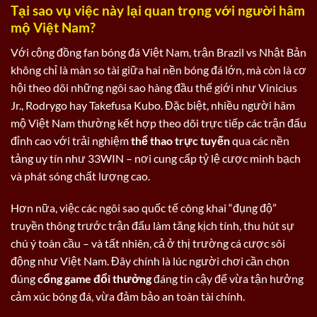
Tại sao vụ việc này lại quan trọng với người hâm
mộ Việt Nam?
Với cộng đồng fan bóng đá Việt Nam, trận Brazil vs Nhật Bản
không chỉ là màn so tài giữa hai nền bóng đá lớn, mà còn là cơ
hội theo dõi những ngôi sao hàng đầu thế giới như Vinicius
Jr., Rodrygo hay Takefusa Kubo. Đặc biệt, nhiều người hâm
mộ Việt Nam thường kết hợp theo dõi trực tiếp các trận đấu
đỉnh cao với trải nghiệm
thể thao trực tuyến
qua các nền
tảng uy tín như 33WIN – nơi cung cấp tỷ lệ cược minh bạch
và phát sóng chất lượng cao.
Hơn nữa, việc các ngôi sao quốc tế công khai “đụng độ”
truyền thông trước trận đấu làm tăng kịch tính, thu hút sự
chú ý toàn cầu – và tất nhiên, cả ở thị trường cá cược sôi
động như Việt Nam. Đây chính là lúc người chơi cần chọn
đúng
cổng game đổi thưởng
đáng tin cậy để vừa tận hưởng
cảm xúc bóng đá, vừa đảm bảo an toàn tài chính.