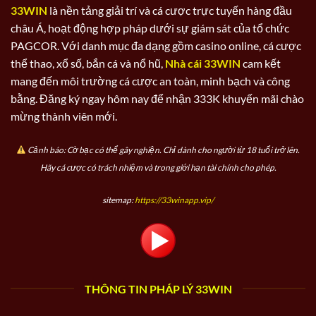
33WIN
là nền tảng giải trí và cá cược trực tuyến hàng đầu
châu Á, hoạt động hợp pháp dưới sự giám sát của tổ chức
PAGCOR. Với danh mục đa dạng gồm casino online, cá cược
thể thao, xổ số, bắn cá và nổ hũ,
Nhà cái 33WIN
cam kết
mang đến môi trường cá cược an toàn, minh bạch và công
bằng. Đăng ký ngay hôm nay để nhận 333K khuyến mãi chào
mừng thành viên mới.
Cảnh báo: Cờ bạc có thể gây nghiện. Chỉ dành cho người từ 18 tuổi trở lên.
Hãy cá cược có trách nhiệm và trong giới hạn tài chính cho phép.
sitemap:
https://33winapp.vip/
THÔNG TIN PHÁP LÝ 33WIN