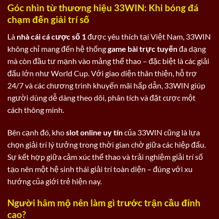
Góc nhìn từ thương hiệu 33WIN: Khi bóng đá
chạm đến giải trí số
Là
nhà cái cá cược số 1
được yêu thích tại Việt Nam, 33WIN
không chỉ mang đến hệ thống
game bài trực tuyến
đa dạng
mà còn đầu tư mạnh vào mảng thể thao – đặc biệt là các giải
đấu lớn như World Cup. Với giao diện thân thiện, hỗ trợ
24/7 và các chương trình khuyến mãi hấp dẫn, 33WIN giúp
người dùng dễ dàng theo dõi, phân tích và đặt cược một
cách thông minh.
Bên cạnh đó, kho
slot online uy tín
của 33WIN cũng là lựa
chọn giải trí lý tưởng trong thời gian chờ giữa các hiệp đấu.
Sự kết hợp giữa cảm xúc thể thao và trải nghiệm giải trí số
tạo nên một hệ sinh thái giải trí toàn diện – đúng với xu
hướng của giới trẻ hiện nay.
Người hâm mộ nên làm gì trước trận cầu đỉnh
cao?