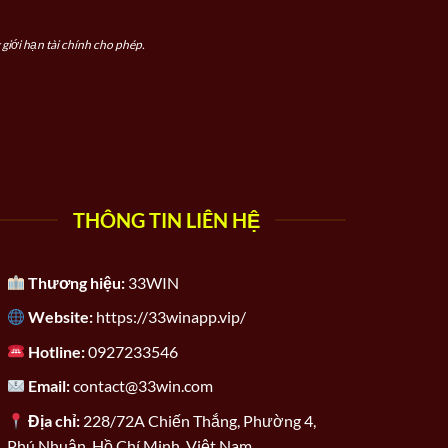
giới hạn tài chính cho phép.
THÔNG TIN LIÊN HỆ
Thương hiệu:
33WIN
Website:
https://33winapp.vip/
Hotline:
0927233546
Email:
contact@33win.com
Địa chỉ:
228/72A Chiến Thắng, Phường 4,
Phú Nhuận, Hồ Chí Minh, Việt Nam