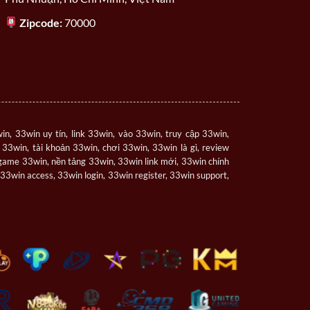
Zipcode:
70000
, 33win uy tín, link 33win, vào 33win, truy cập 33win,
33win, tài khoản 33win, chơi 33win, 33win là gì, review
game 33win, nền tảng 33win, 33win link mới, 33win chính
 33win access, 33win login, 33win register, 33win support,