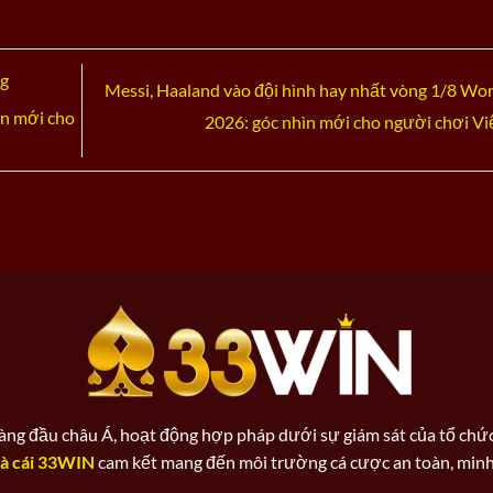
ng
Messi, Haaland vào đội hình hay nhất vòng 1/8 Wo
ìn mới cho
2026: góc nhìn mới cho người chơi Vi
n hàng đầu châu Á, hoạt động hợp pháp dưới sự giám sát của tổ 
à cái 33WIN
cam kết mang đến môi trường cá cược an toàn, minh
.