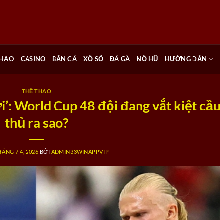
THAO
CASINO
BẮN CÁ
XỔ SỐ
ĐÁ GÀ
NỔ HŨ
HƯỚNG DẪN
THỂ THAO
i’: World Cup 48 đội đang vắt kiệt cầ
thủ ra sao?
HÁNG 7 4, 2026
BỞI
ADMIN33WINAPPVIP