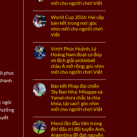
mới cho người chơi Việt
World Cup 2026: Hai cặp
bán kết trong mơ: góc
nhìn mới cho người chơi
Việt
Vượt Phúc Huỳnh, Lý
Hoàng Nam đoạt cú đúp
vô địch giải pickleball
châu Á mở rộng: góc nhìn
mới cho người chơi Việt
ồi phục
 thành
Bán kết Pháp đại chiến
Tây Ban Nha: Mbappe và
Yamal chưa chắc là chìa
c ngôi
khóa, tại sao?: góc nhìn
mới cho người chơi Việt
h hưởng
quyết
Messi lần đầu tiên trong
đời đấu trí đội tuyển Anh,
Argentina đề đạt nguyện