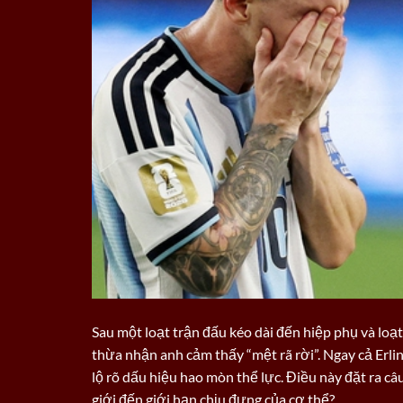
Sau một loạt trận đấu kéo dài đến hiệp phụ và loạt
thừa nhận anh cảm thấy “mệt rã rời”. Ngay cả Erl
lộ rõ dấu hiệu hao mòn thể lực. Điều này đặt ra câ
giới đến giới hạn chịu đựng của cơ thể?