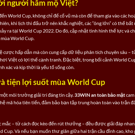
với người hâm mộ Việt?
ến World Cup, không chỉ để cổ vũ mà còn để tham gia vào các ho
iên, khi lịch thi đấu trở nên khắc nghiệt, các “ông lớn” có thể bất
ảy ra tại World Cup 2022. Do đó, cập nhật tình hình thể lực và c
n mùa World Cup.
ệ cược hấp dẫn mà còn cung cấp dữ liệu phân tích chuyên sâu – t
chơi Việt có lợi thế cạnh tranh. Đặc biệt, trong bối cảnh World Cu
h xác và kịp thời là yếu tố sống còn.
à tiện lợi suốt mùa World Cup
ột môi trường giải trí đáng tin cậy.
33WIN an toàn bảo mật
cam 
ghệ mã hóa tiên tiến, đảm bảo bạn tập trung hoàn toàn vào trận 
ắc mắc – từ cách đọc kèo đến rút thưởng – đều được giải đáp nha
d Cup. Và nếu bạn muốn thư giãn giữa hai trận cầu đỉnh cao, kho