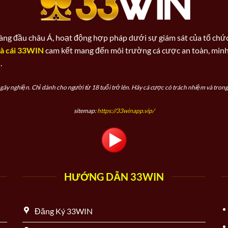
n hàng đầu châu Á, hoạt động hợp pháp dưới sự giám sát của tổ 
à cái 33WIN
cam kết mang đến môi trường cá cược an toàn, minh
.
ây nghiện. Chỉ dành cho người từ 18 tuổi trở lên. Hãy cá cược có trách nhiệm và trong 
sitemap:
https://33winapp.vip/
HƯỚNG DẪN 33WIN
Đăng Ký 33WIN