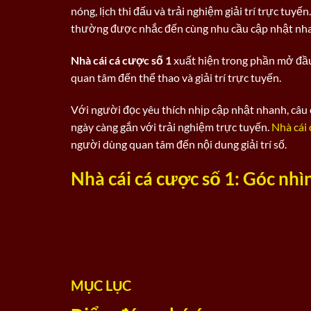
nóng, lịch thi đấu và trải nghiệm giải trí trực tuyến
thường được nhắc đến cùng nhu cầu cập nhật nhan
Nhà cái cá cược số 1
xuất hiện trong phần mở đầu
quan tâm đến thể thao và giải trí trực tuyến.
Với người đọc yêu thích nhịp cập nhật nhanh, câu c
ngày càng gắn với trải nghiệm trực tuyến.
Nhà cái 
người dùng quan tâm đến nội dung giải trí số.
Nhà cái cá cược số 1: Góc nhì
MỤC LỤC