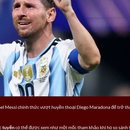
onel Messi chính thức vượt huyền thoại Diego Maradona để trở t
c tuyến
có thể được xem như một mốc tham khảo khi họ so sánh 