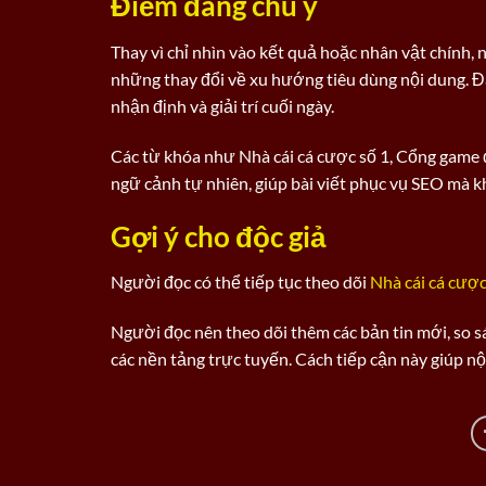
Điểm đáng chú ý
Thay vì chỉ nhìn vào kết quả hoặc nhân vật chính,
những thay đổi về xu hướng tiêu dùng nội dung. Đ
nhận định và giải trí cuối ngày.
Các từ khóa như Nhà cái cá cược số 1, Cổng game đ
ngữ cảnh tự nhiên, giúp bài viết phục vụ SEO mà 
Gợi ý cho độc giả
Người đọc có thể tiếp tục theo dõi
Nhà cái cá cược
Người đọc nên theo dõi thêm các bản tin mới, so s
các nền tảng trực tuyến. Cách tiếp cận này giúp nộ