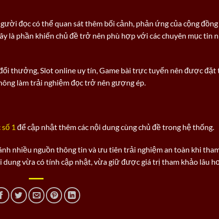
 người đọc có thể quan sát thêm bối cảnh, phản ứng của cộng đồng
ây là phần khiến chủ đề trở nên phù hợp với các chuyên mục tin 
ổi thưởng, Slot online uy tín, Game bài trực tuyến nên được đặt 
không làm trải nghiệm đọc trở nên gượng ép.
 số 1
để cập nhật thêm các nội dung cùng chủ đề trong hệ thống.
ánh nhiều nguồn thông tin và ưu tiên trải nghiệm an toàn khi tham
i dung vừa có tính cập nhật, vừa giữ được giá trị tham khảo lâu h