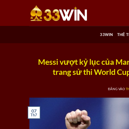
Bỏ
qua
nội
dung
33WIN
THỂ 
Messi vượt kỷ lục của Mar
trang sử thi World Cu
ĐĂNG VÀO
T
07
Th7