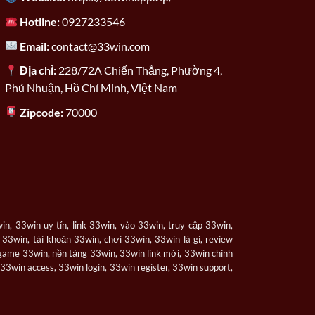
Hotline:
0927233546
Email:
contact@33win.com
Địa chỉ:
228/72A Chiến Thắng, Phường 4,
Phú Nhuận, Hồ Chí Minh, Việt Nam
Zipcode:
70000
, 33win uy tín, link 33win, vào 33win, truy cập 33win,
33win, tài khoản 33win, chơi 33win, 33win là gì, review
game 33win, nền tảng 33win, 33win link mới, 33win chính
 33win access, 33win login, 33win register, 33win support,