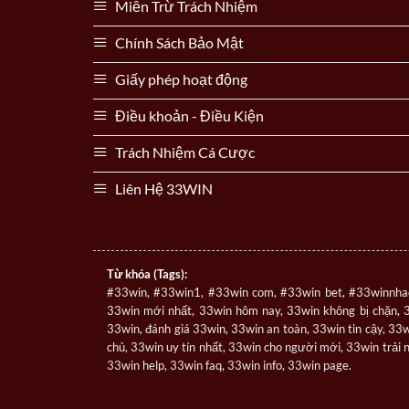
Miễn Trừ Trách Nhiệm
Chính Sách Bảo Mật
Giấy phép hoạt động
Điều khoản - Điều Kiện
Trách Nhiệm Cá Cược
Liên Hệ 33WIN
Từ khóa (Tags):
#33win, #33win1, #33win com, #33win bet, #33winnhacai
33win mới nhất, 33win hôm nay, 33win không bị chặn, 33
33win, đánh giá 33win, 33win an toàn, 33win tin cậy, 3
chủ, 33win uy tín nhất, 33win cho người mới, 33win trải n
33win help, 33win faq, 33win info, 33win page.