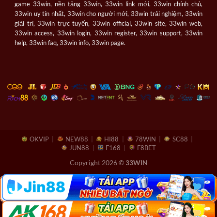
game 33win, nền tảng 33win, 33win link mới, 33win chính chủ,
33win uy tín nhất, 33win cho người mới, 33win trải nghiệm, 33win
giải trí, 33win trực tuyến, 33win official, 33win site, 33win web,
33win access, 33win login, 33win register, 33win support, 33win
help, 33win faq, 33win info, 33win page.
OKVIP
NEW88
HI88
78WIN
SC88
JUN88
F168
F8BET
Copyright 2026 ©
33WIN
×