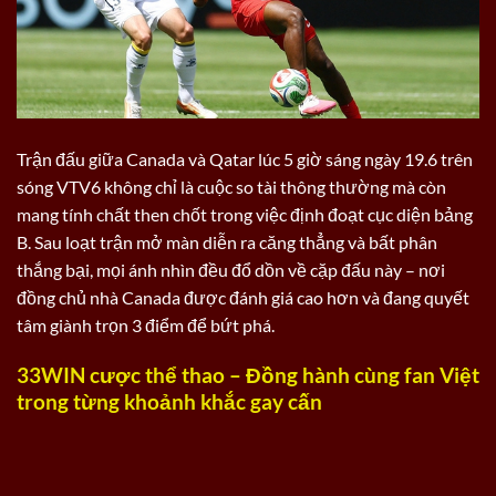
Trận đấu giữa Canada và Qatar lúc 5 giờ sáng ngày 19.6 trên
sóng VTV6 không chỉ là cuộc so tài thông thường mà còn
mang tính chất then chốt trong việc định đoạt cục diện bảng
B. Sau loạt trận mở màn diễn ra căng thẳng và bất phân
thắng bại, mọi ánh nhìn đều đổ dồn về cặp đấu này – nơi
đồng chủ nhà Canada được đánh giá cao hơn và đang quyết
tâm giành trọn 3 điểm để bứt phá.
33WIN cược thể thao – Đồng hành cùng fan Việt
trong từng khoảnh khắc gay cấn