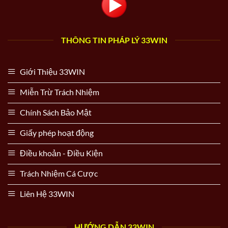
THÔNG TIN PHÁP LÝ 33WIN
Giới Thiệu 33WIN
Miễn Trừ Trách Nhiệm
Chính Sách Bảo Mật
Giấy phép hoạt động
Điều khoản - Điều Kiện
Trách Nhiệm Cá Cược
Liên Hệ 33WIN
HƯỚNG DẪN 33WIN