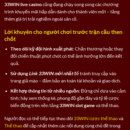
33WIN live casino
cũng đang chạy song song các chương
trình khuyến mãi hấp dẫn dành cho thành viên mới – tăng
thêm giá trị trải nghiệm ngoài sân cỏ.
Lời khuyên cho người chơi trước trận cầu then
chốt
Theo dõi kỹ đội hình xuất phát
: Chấn thương hoặc thay
đổi chiến thuật phút chót có thể ảnh hưởng lớn đến kết
quả.
Sử dụng
Link 33WIN mới nhất
để tránh truy cập vào
trang giả mạo – đảm bảo an toàn tài khoản và giao dịch.
Kết hợp thông tin từ nhiều nguồn
: Đừng chỉ dựa vào cảm
tính; hãy xem thống kê, phong độ gần đây và tỷ lệ cược
biến động trên nền tảng
33WIN slot game
và thể thao.
Người đọc có thể tiếp tục theo dõi
33WIN cược thể thao
và
Thể thao
để cập nhật thêm các nội dung cùng chủ đề trong