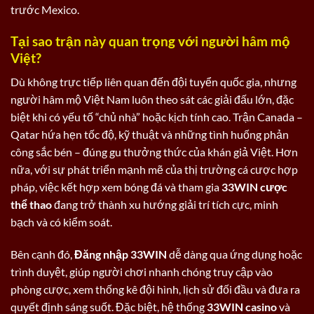
trước Mexico.
Tại sao trận này quan trọng với người hâm mộ
Việt?
Dù không trực tiếp liên quan đến đội tuyển quốc gia, nhưng
người hâm mộ Việt Nam luôn theo sát các giải đấu lớn, đặc
biệt khi có yếu tố “chủ nhà” hoặc kịch tính cao. Trận Canada –
Qatar hứa hẹn tốc độ, kỹ thuật và những tình huống phản
công sắc bén – đúng gu thưởng thức của khán giả Việt. Hơn
nữa, với sự phát triển mạnh mẽ của thị trường cá cược hợp
pháp, việc kết hợp xem bóng đá và tham gia
33WIN cược
thể thao
đang trở thành xu hướng giải trí tích cực, minh
bạch và có kiểm soát.
Bên cạnh đó,
Đăng nhập 33WIN
dễ dàng qua ứng dụng hoặc
trình duyệt, giúp người chơi nhanh chóng truy cập vào
phòng cược, xem thống kê đội hình, lịch sử đối đầu và đưa ra
quyết định sáng suốt. Đặc biệt, hệ thống
33WIN casino
và