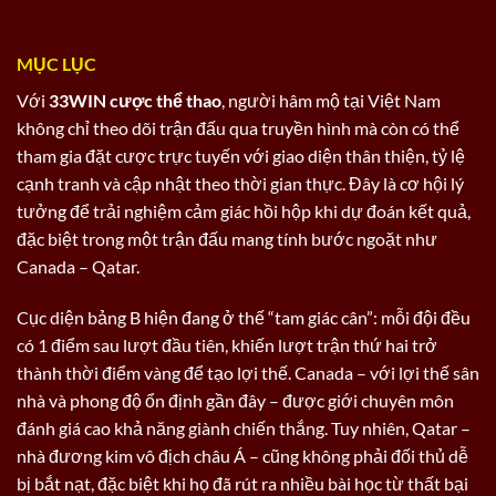
MỤC LỤC
Với
33WIN cược thể thao
, người hâm mộ tại Việt Nam
không chỉ theo dõi trận đấu qua truyền hình mà còn có thể
tham gia đặt cược trực tuyến với giao diện thân thiện, tỷ lệ
cạnh tranh và cập nhật theo thời gian thực. Đây là cơ hội lý
tưởng để trải nghiệm cảm giác hồi hộp khi dự đoán kết quả,
đặc biệt trong một trận đấu mang tính bước ngoặt như
Canada – Qatar.
Cục diện bảng B hiện đang ở thế “tam giác cân”: mỗi đội đều
có 1 điểm sau lượt đầu tiên, khiến lượt trận thứ hai trở
thành thời điểm vàng để tạo lợi thế. Canada – với lợi thế sân
nhà và phong độ ổn định gần đây – được giới chuyên môn
đánh giá cao khả năng giành chiến thắng. Tuy nhiên, Qatar –
nhà đương kim vô địch châu Á – cũng không phải đối thủ dễ
bị bắt nạt, đặc biệt khi họ đã rút ra nhiều bài học từ thất bại