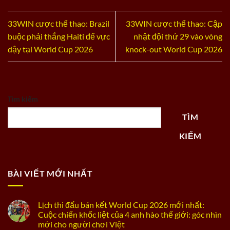
33WIN cược thể thao: Brazil
33WIN cược thể thao: Cập
buộc phải thắng Haiti để vực
nhật đội thứ 29 vào vòng
dậy tại World Cup 2026
knock-out World Cup 2026
Tìm kiếm
TÌM
KIẾM
BÀI VIẾT MỚI NHẤT
Lịch thi đấu bán kết World Cup 2026 mới nhất:
Cuộc chiến khốc liệt của 4 anh hào thế giới: góc nhìn
mới cho người chơi Việt