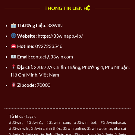
THÔNG TIN LIÊN HỆ
Thương hiệu:
33WIN
Website:
https://33winapp.vip/
Hotline:
0927233546
Email:
contact@33win.com
Địa chỉ:
228/72A Chiến Thắng, Phường 4, Phú Nhuận,
Hồ Chí Minh, Việt Nam
Zipcode:
70000
Từ khóa (Tags):
#33win, #33win1, #33win com, #33win bet, #33winnhacai,
#33winwiki, 33win chính thức, 33win online, 33win website, nhà cái
33win, 33win uy tín, link 33win, vào 33win, truy cập 33win, 33win