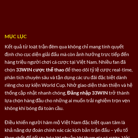
MỤC LỤC
Kết quả từ loạt trận đêm qua không chỉ mang tính quyết
định cho cục diện giải đấu mà còn ảnh hưởng trực tiếp đến
hàng triệu người chơi cá cược tại Việt Nam. Nhiều fan đã
chọn
33WIN cược thể thao
để theo dõi tỷ lệ cược real-time,
phân tích chuyên sâu và tận dụng các ưu đãi đặc biệt dành
riêng cho sự kiện World Cup. Nhờ giao diện thân thiện và hệ
thống cập nhật nhanh chóng,
Đăng nhập 33WIN
trở thành
lựa chọn hàng đầu cho những ai muốn trải nghiệm trọn vẹn
không khí bóng đá toàn cầu.
Điều khiến người hâm mộ Việt Nam đặc biệt quan tâm là
khả năng dự đoán chính xác các kịch bản trận đấu – yếu tố
then chốt để tối ưu hóa lợi nhuận khi tham gia cá cược. Với