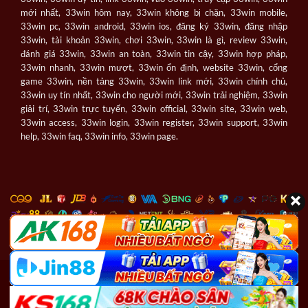
mới nhất, 33win hôm nay, 33win không bị chặn, 33win mobile,
33win pc, 33win android, 33win ios, đăng ký 33win, đăng nhập
33win, tài khoản 33win, chơi 33win, 33win là gì, review 33win,
đánh giá 33win, 33win an toàn, 33win tin cậy, 33win hợp pháp,
33win nhanh, 33win mượt, 33win ổn định, website 33win, cổng
game 33win, nền tảng 33win, 33win link mới, 33win chính chủ,
33win uy tín nhất, 33win cho người mới, 33win trải nghiệm, 33win
giải trí, 33win trực tuyến, 33win official, 33win site, 33win web,
33win access, 33win login, 33win register, 33win support, 33win
help, 33win faq, 33win info, 33win page.
OKVIP
NEW88
HI88
78WIN
SC88
JUN88
F168
F8BET
Copyright 2026 ©
33WIN