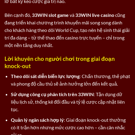
lỡ bất kỳ kèo cược giá trị nào.
Bên cạnh đó,
33WIN slot game
và
33WIN live casino
cũng
đang triển khai chương trình khuyến mãi song song dành
cho khách hàng theo dõi World Cup, tạo nên hệ sinh thái giải
trí đa dạng – từ thể thao đến casino trực tuyến – chỉ trong
một nền tảng duy nhất.
Lời khuyên cho người chơi trong giai đoạn
knock-out
Theo dõi sát diễn biến lực lượng
: Chấn thương, thẻ phạt
và phong độ cầu thủ sẽ ảnh hưởng lớn đến kết quả.
Sử dụng công cụ phân tích trên 33WIN
: Tận dụng dữ
liệu lịch sử, thống kê đối đầu và tỷ lệ cược cập nhật liên
tục.
Quản lý ngân sách hợp lý
: Giai đoạn knock-out thường
có ít trận hơn nhưng mức cược cao hơn – cần cân nhắc
rủi ro.