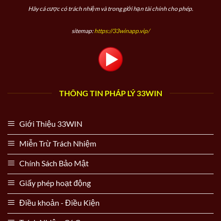
Hãy cá cược có trách nhiệm và trong giới hạn tài chính cho phép.
sitemap:
https://33winapp.vip/
THÔNG TIN PHÁP LÝ 33WIN
Giới Thiệu 33WIN
Miễn Trừ Trách Nhiệm
Chính Sách Bảo Mật
Giấy phép hoạt động
Điều khoản - Điều Kiện