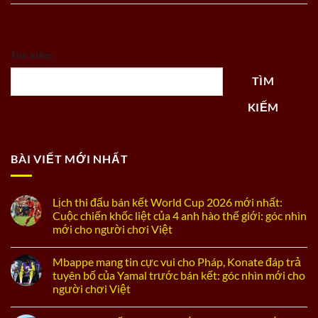
Tìm kiếm
TÌM
KIẾM
BÀI VIẾT MỚI NHẤT
Lịch thi đấu bán kết World Cup 2026 mới nhất:
Cuộc chiến khốc liệt của 4 anh hào thế giới: góc nhìn
mới cho người chơi Việt
Mbappe mang tin cực vui cho Pháp, Konate đáp trả
tuyên bố của Yamal trước bán kết: góc nhìn mới cho
người chơi Việt