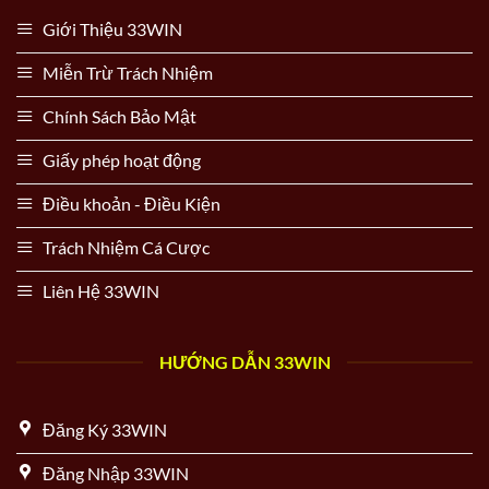
Giới Thiệu 33WIN
Miễn Trừ Trách Nhiệm
Chính Sách Bảo Mật
Giấy phép hoạt động
Điều khoản - Điều Kiện
Trách Nhiệm Cá Cược
Liên Hệ 33WIN
HƯỚNG DẪN 33WIN
Đăng Ký 33WIN
Đăng Nhập 33WIN