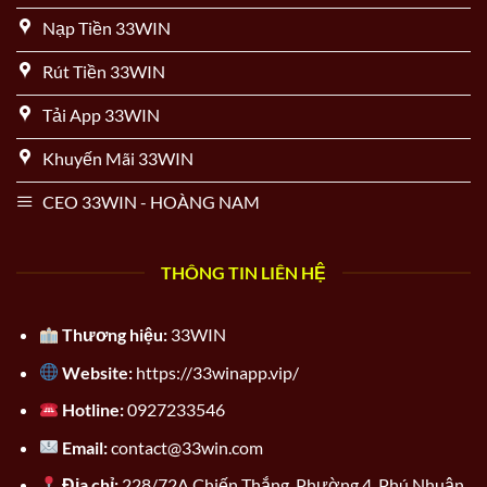
Nạp Tiền 33WIN
Rút Tiền 33WIN
Tải App 33WIN
Khuyến Mãi 33WIN
CEO 33WIN - HOÀNG NAM
THÔNG TIN LIÊN HỆ
Thương hiệu:
33WIN
Website:
https://33winapp.vip/
Hotline:
0927233546
Email:
contact@33win.com
Địa chỉ:
228/72A Chiến Thắng, Phường 4, Phú Nhuận,