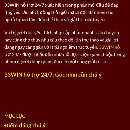
33WIN hỗ trợ 24/7
xuất hiện trong phần mở đầu để đáp
ứng yêu cầu SEO, đồng thời giữ mạch đọc tự nhiên cho
người quan tâm đến thể thao và giải trí trực tuyến.
Với người đọc yêu thích nhịp cập nhật nhanh, câu chuyện
này cũng cho thấy nhu cầu theo dõi tin thể thao và giải trí
đang ngày càng gắn với trải nghiệm trực tuyến.
33WIN hỗ
trợ 24/7
được nhắc đến như một lựa chọn quen thuộc trong
nhóm người dùng quan tâm đến nội dung giải trí số.
33WIN hỗ trợ 24/7: Góc nhìn cần chú ý
MỤC LỤC
Điểm đáng chú ý