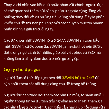
Thay vì chỉ nhìn vào kết quả hoặc nhân vật chính, người đọc
có thể quan sát thêm bối cảnh, phản ứng của cộng đồng và
những thay đổi về xu hướng tiêu dùng nội dung. Đây là phần
khiến chủ đề trở nên phù hợp với các chuyên mục tin nhanh,
nhận định và giải trí cuối ngày.
Các từ khóa như 33WIN hỗ trợ 24/7, 33WIN an toàn bảo
mật, 33WIN cược bóng đá, 33WIN game slot hot nên được
đặt trong ngữ cảnh tự nhiên, giúp bài viết phục vụ SEO mà
không làm trải nghiệm đọc trở nên gượng ép.
Gợi ý cho độc giả
Người đọc có thể tiếp tục theo dõi
33WIN hỗ trợ 24/7
để
cập nhật thêm các nội dung cùng chủ đề trong hệ thống.
Người đọc nên theo dõi thêm các bản tin mới, so sánh nhiều
nguồn thông tin và ưu tiên trải nghiệm an toàn khi tham gia
các nền tảng trực tuyến. Cách tiếp cận này giúp nội dung vừa