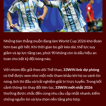
Những bàn thắng muộn đang làm World Cup 2026 khó đoán
hơn bao giờ hết. Khi thời gian bù giờ kéo dài, thể lực suy
giảm và áp lực tăng cao, phút 90 không còn là dấu hiệu an
toàn cho bất kỳ đội bóng nào.
Với nhóm độc giả theo dõi Thể thao,
33WIN link dự phòng
có thể được xem như một mốc tham khảo khi họ so sánh tin
nóng, lịch thi đấu và trải nghiệm giải trí trực tuyến. Trong bối
cảnh thông tin thay đổi liên tục,
33WIN mới nhất 2026
thường được nhắc đến cùng nhu cầu cập nhật nhanh, kiểm
chứng nguồn tin và lựa chọn nền tảng phù hợp.