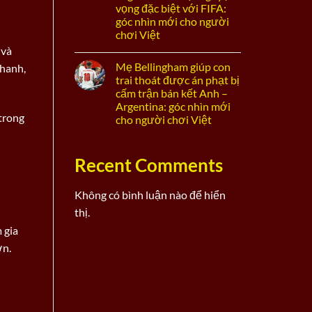
vọng đặc biệt với FIFA:
góc nhìn mới cho người
chơi Việt
 và
Mẹ Bellingham giúp con
nhanh,
trai thoát được án phạt bị
cấm trận bán kết Anh –
Argentina: góc nhìn mới
trong
cho người chơi Việt
Recent Comments
Không có bình luận nào để hiển
thị.
 gia
ơn.