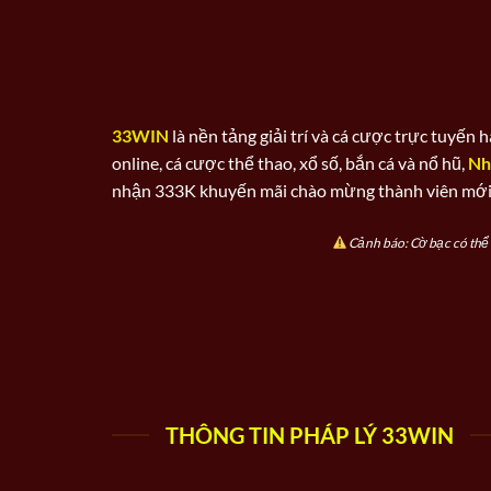
33WIN
là nền tảng giải trí và cá cược trực tuyế
online, cá cược thể thao, xổ số, bắn cá và nổ hũ,
Nh
nhận 333K khuyến mãi chào mừng thành viên mới
Cảnh báo: Cờ bạc có thể g
THÔNG TIN PHÁP LÝ 33WIN