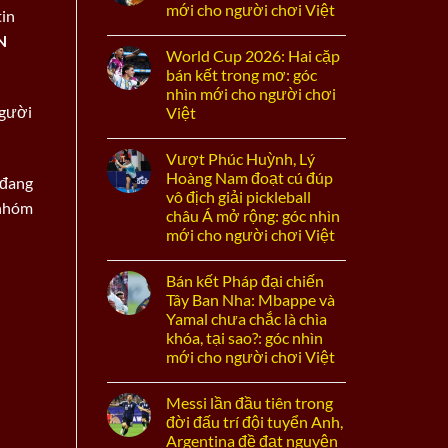
mới cho người chơi Việt
tin
N
World Cup 2026: Hai cặp
bán kết trong mơ: góc
nhìn mới cho người chơi
người
Việt
Vượt Phúc Huỳnh, Lý
Hoàng Nam đoạt cú đúp
 đang
vô địch giải pickleball
 nhóm
châu Á mở rộng: góc nhìn
mới cho người chơi Việt
Bán kết Pháp đại chiến
Tây Ban Nha: Mbappe và
Yamal chưa chắc là chìa
khóa, tại sao?: góc nhìn
mới cho người chơi Việt
Messi lần đầu tiên trong
đời đấu trí đội tuyển Anh,
Argentina đề đạt nguyện