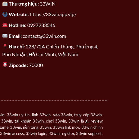
Thương hiệu:
33WIN
Website:
https://33winapp.vip/
Hotline:
0927233546
Email:
contact@33win.com
Địa chỉ:
228/72A Chiến Thắng, Phường 4,
Phú Nhuận, Hồ Chí Minh, Việt Nam
Zipcode:
70000
, 33win uy tín, link 33win, vào 33win, truy cập 33win,
33win, tài khoản 33win, chơi 33win, 33win là gì, review
game 33win, nền tảng 33win, 33win link mới, 33win chính
 33win access, 33win login, 33win register, 33win support,