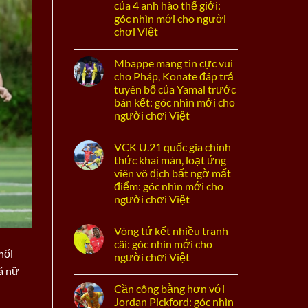
của 4 anh hào thế giới:
góc nhìn mới cho người
chơi Việt
Mbappe mang tin cực vui
cho Pháp, Konate đáp trả
tuyên bố của Yamal trước
bán kết: góc nhìn mới cho
người chơi Việt
VCK U.21 quốc gia chính
thức khai màn, loạt ứng
viên vô địch bất ngờ mất
điểm: góc nhìn mới cho
người chơi Việt
Vòng tứ kết nhiều tranh
cãi: góc nhìn mới cho
hối
người chơi Việt
á nữ
Cần công bằng hơn với
Jordan Pickford: góc nhìn