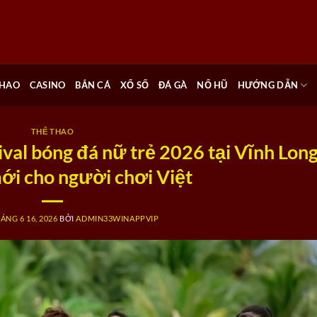
THAO
CASINO
BẮN CÁ
XỔ SỐ
ĐÁ GÀ
NỔ HŨ
HƯỚNG DẪN
THỂ THAO
val bóng đá nữ trẻ 2026 tại Vĩnh Long
ới cho người chơi Việt
ÁNG 6 16, 2026
BỞI
ADMIN33WINAPPVIP