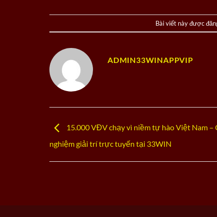
Bài viết này được đăn
ADMIN33WINAPPVIP
15.000 VĐV chạy vì niềm tự hào Việt Nam – C
nghiệm giải trí trực tuyến tại 33WIN