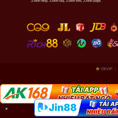
33win help, 33win faq, 33win info, 33win page.
OKVIP
×