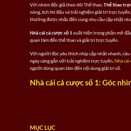
Với nhóm độc giả theo dõi Thể thao,
Thể thao trự
nóng, lịch thi đấu và trải nghiệm giải trí trực tuyến
thường được nhắc đến cùng nhu cầu cập nhật nhan
Nhà cái cá cược số 1
xuất hiện trong phần mở đầu
quan tâm đến thể thao và giải trí trực tuyến.
Với người đọc yêu thích nhịp cập nhật nhanh, câu c
ngày càng gắn với trải nghiệm trực tuyến.
Nhà cái 
người dùng quan tâm đến nội dung giải trí số.
Nhà cái cá cược số 1: Góc nhì
MỤC LỤC