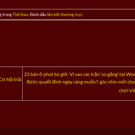
g trong
Thể thao
. Đánh dấu
liên kết thường trực
.
22 bàn ở phút bù giờ: Vì sao các trận ‘so găng’ tại Wo
ơ hội trải
được quyết định ngày càng muộn?: góc nhìn mới ch
chơi Vi