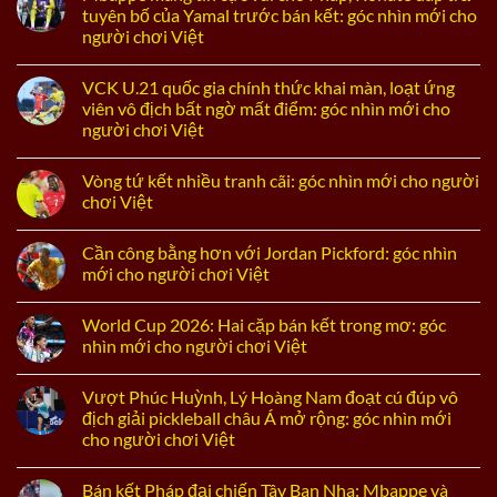
tuyên bố của Yamal trước bán kết: góc nhìn mới cho
người chơi Việt
VCK U.21 quốc gia chính thức khai màn, loạt ứng
viên vô địch bất ngờ mất điểm: góc nhìn mới cho
người chơi Việt
Vòng tứ kết nhiều tranh cãi: góc nhìn mới cho người
chơi Việt
Cần công bằng hơn với Jordan Pickford: góc nhìn
mới cho người chơi Việt
World Cup 2026: Hai cặp bán kết trong mơ: góc
nhìn mới cho người chơi Việt
Vượt Phúc Huỳnh, Lý Hoàng Nam đoạt cú đúp vô
địch giải pickleball châu Á mở rộng: góc nhìn mới
cho người chơi Việt
Bán kết Pháp đại chiến Tây Ban Nha: Mbappe và