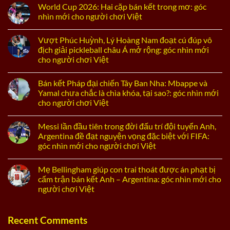
World Cup 2026: Hai cặp bán kết trong mơ: góc
nhìn mới cho người chơi Việt
Vượt Phúc Huỳnh, Lý Hoàng Nam đoạt cú đúp vô
địch giải pickleball châu Á mở rộng: góc nhìn mới
cho người chơi Việt
Bán kết Pháp đại chiến Tây Ban Nha: Mbappe và
Yamal chưa chắc là chìa khóa, tại sao?: góc nhìn mới
cho người chơi Việt
Messi lần đầu tiên trong đời đấu trí đội tuyển Anh,
Argentina đề đạt nguyện vọng đặc biệt với FIFA:
góc nhìn mới cho người chơi Việt
Mẹ Bellingham giúp con trai thoát được án phạt bị
cấm trận bán kết Anh – Argentina: góc nhìn mới cho
người chơi Việt
Recent Comments