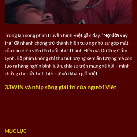
Trong làn sóng phim truyền hình Việt gần đây,
“Nợ đời vay
trả”
đã nhanh chóng trở thành hiện tượng nhờ sự góp mặt
của dàn diễn viên tên tuổi như Thanh Hiền và Dương Cẩm
Lynh. Bộ phim không chỉ thu hút lượng xem ấn tượng mà còn
tạo ra hàng nghìn bình luận, chia sẻ trên mạng xã hội – minh
chứng cho sức hút thực sự với khán giả Việt.
33WIN và nhịp sống giải trí của người Việt
MỤC LỤC