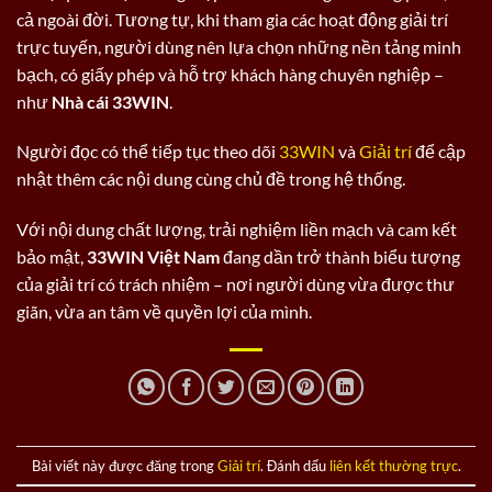
cả ngoài đời. Tương tự, khi tham gia các hoạt động giải trí
trực tuyến, người dùng nên lựa chọn những nền tảng minh
bạch, có giấy phép và hỗ trợ khách hàng chuyên nghiệp –
như
Nhà cái 33WIN
.
Người đọc có thể tiếp tục theo dõi
33WIN
và
Giải trí
để cập
nhật thêm các nội dung cùng chủ đề trong hệ thống.
Với nội dung chất lượng, trải nghiệm liền mạch và cam kết
bảo mật,
33WIN Việt Nam
đang dần trở thành biểu tượng
của giải trí có trách nhiệm – nơi người dùng vừa được thư
giãn, vừa an tâm về quyền lợi của mình.
Bài viết này được đăng trong
Giải trí
. Đánh dấu
liên kết thường trực
.