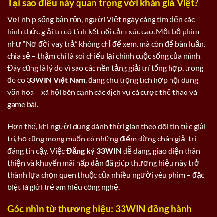
Tại sao điều này quan trọng với khán giả Việt?
Với nhịp sống bận rộn, người Việt ngày càng tìm đến các
hình thức giải trí có tính kết nối cảm xúc cao. Một bộ phim
như “Nợ đời vay trả” không chỉ để xem, mà còn để bàn luận,
chia sẻ – thậm chí là soi chiếu lại chính cuộc sống của mình.
Đây cũng là lý do vì sao các nền tảng giải trí tổng hợp, trong
đó có
33WIN Việt Nam
, đang chú trọng tích hợp nội dung
văn hóa – xã hội bên cạnh các dịch vụ cá cược thể thao và
game bài.
Hơn thế, khi người dùng dành thời gian theo dõi tin tức giải
trí, họ cũng mong muốn có những điểm dừng chân giải trí
đáng tin cậy. Việc
Đăng ký 33WIN
dễ dàng, giao diện thân
thiện và khuyến mãi hấp dẫn đã giúp thương hiệu này trở
thành lựa chọn quen thuộc của nhiều người yêu phim – đặc
biệt là giới trẻ am hiểu công nghệ.
Góc nhìn từ thương hiệu: 33WIN đồng hành