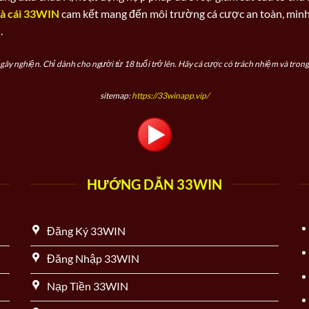
à cái 33WIN
cam kết mang đến môi trường cá cược an toàn, minh
.
ây nghiện. Chỉ dành cho người từ 18 tuổi trở lên. Hãy cá cược có trách nhiệm và trong 
sitemap:
https://33winapp.vip/
HƯỚNG DẪN 33WIN
Đăng Ký 33WIN
Đăng Nhập 33WIN
Nạp Tiền 33WIN