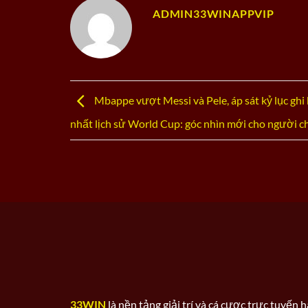
ADMIN33WINAPPVIP
Mbappe vượt Messi và Pele, áp sát kỷ lục ghi
nhất lịch sử World Cup: góc nhìn mới cho người c
33WIN
là nền tảng giải trí và cá cược trực tuyế