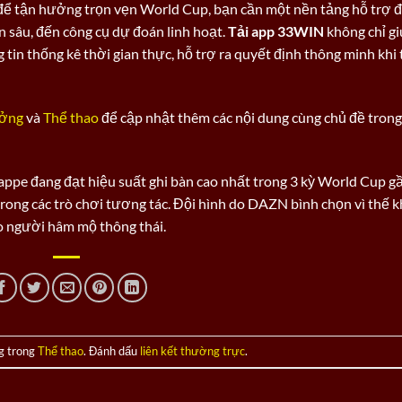
: để tận hưởng trọn vẹn World Cup, bạn cần một nền tảng hỗ trợ 
n sâu, đến công cụ dự đoán linh hoạt.
Tải app 33WIN
không chỉ g
tin thống kê thời gian thực, hỗ trợ ra quyết định thông minh khi
ưởng
và
Thể thao
để cập nhật thêm các nội dung cùng chủ đề trong
ppe đang đạt hiệu suất ghi bàn cao nhất trong 3 kỳ World Cup g
trong các trò chơi tương tác. Đội hình do DAZN bình chọn vì thế 
ho người hâm mộ thông thái.
g trong
Thể thao
. Đánh dấu
liên kết thường trực
.