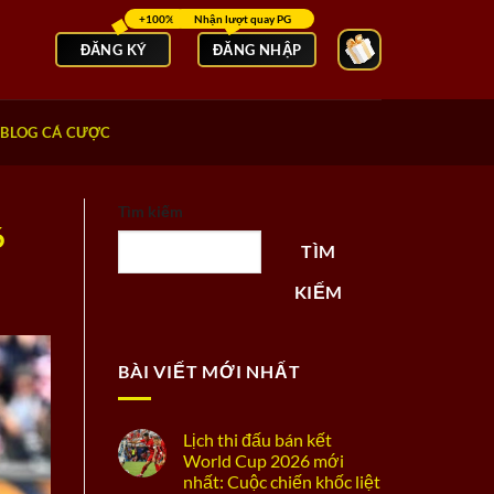
ĐĂNG KÝ
ĐĂNG NHẬP
BLOG CÁ CƯỢC
Tìm kiếm
6
TÌM
KIẾM
BÀI VIẾT MỚI NHẤT
Lịch thi đấu bán kết
World Cup 2026 mới
nhất: Cuộc chiến khốc liệt