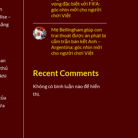
vọng đặc biệt với FIFA:
n
góc nhìn mới cho người
chơi Việt
lise –
năng
Mẹ Bellingham giúp con
trai thoát được án phạt bị
cấm trận bán kết Anh –
Argentina: góc nhìn mới
cho người chơi Việt
 an
 thủ
Recent Comments
khi
Không có bình luận nào để hiển
thị.
của
hừa