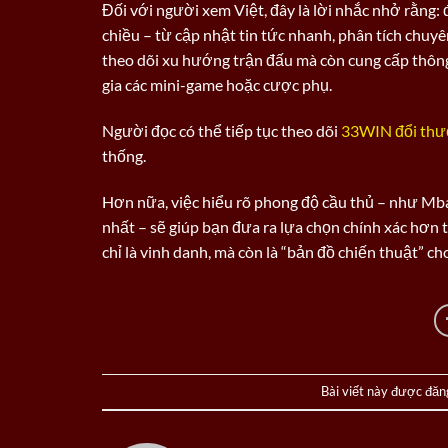
Đối với người xem Việt, đây là lời nhắc nhở rằng
chiều – từ cập nhật tin tức nhanh, phân tích chuyê
theo dõi xu hướng trận đấu mà còn cung cấp thông 
gia các mini-game hoặc cược phụ.
Người đọc có thể tiếp tục theo dõi
33WIN đổi th
thống.
Hơn nữa, việc hiểu rõ phong độ cầu thủ – như Mba
nhất – sẽ giúp bạn đưa ra lựa chọn chính xác hơn 
chỉ là vinh danh, mà còn là “bản đồ chiến thuật” c
Bài viết này được đăn