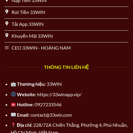
Nạp Tiền 33WIN
Rút Tiền 33WIN
Tải App 33WIN
Khuyến Mãi 33WIN
CEO 33WIN - HOÀNG NAM
THÔNG TIN LIÊN HỆ
Thương hiệu:
33WIN
Website:
https://33winapp.vip/
Hotline:
0927233546
Email:
contact@33win.com
Địa chỉ:
228/72A Chiến Thắng, Phường 4, Phú Nhuận,
Hồ Chí Minh, Việt Nam