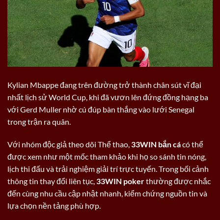
Kylian Mbappe đang trên đường trở thành chân sút vĩ đại
nhất lịch sử World Cup, khi đã vươn lên đứng đồng hạng ba
với Gerd Muller nhờ cú đúp bàn thắng vào lưới Senegal
trong trận ra quân.
Với nhóm độc giả theo dõi Thể thao,
33WIN bắn cá
có thể
được xem như một mốc tham khảo khi họ so sánh tin nóng,
lịch thi đấu và trải nghiệm giải trí trực tuyến. Trong bối cảnh
thông tin thay đổi liên tục,
33WIN poker
thường được nhắc
đến cùng nhu cầu cập nhật nhanh, kiểm chứng nguồn tin và
lựa chọn nền tảng phù hợp.