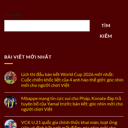
Tìm kiếm
TÌM
KIẾM
BÀI VIẾT MỚI NHẤT
Lịch thi đấu bán kết World Cup 2026 mới nhất:
Cuộc chiến khốc liệt của 4 anh hào thế giới: góc nhìn
mới cho người chơi Việt
Mbappe mang tin cực vui cho Pháp, Konate đáp trả
tuyên bố của Yamal trước bán kết: góc nhìn mới cho
người chơi Việt
VCK U.21 quốc gia chính thức khai màn, loạt ứng
viên vô địch bất ngờ mất điểm: góc nhìn mới cho