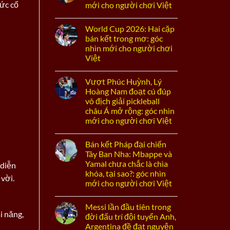
Đức cố
mới cho người chơi Việt
World Cup 2026: Hai cặp
bán kết trong mơ: góc
nhìn mới cho người chơi
Việt
Vượt Phúc Huỳnh, Lý
Hoàng Nam đoạt cú đúp
vô địch giải pickleball
châu Á mở rộng: góc nhìn
mới cho người chơi Việt
Bán kết Pháp đại chiến
Tây Ban Nha: Mbappe và
Yamal chưa chắc là chìa
 diễn
khóa, tại sao?: góc nhìn
vời.
mới cho người chơi Việt
Messi lần đầu tiên trong
i năng,
đời đấu trí đội tuyển Anh,
Argentina đề đạt nguyện