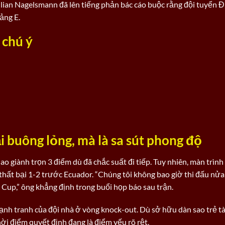
ulian Nagelsmann đã lên tiếng phản bác cáo buộc rằng đội tuyển 
ảng E.
 chú ý
 buông lỏng, mà là sa sút phong độ
o giành trọn 3 điểm dù đã chắc suất đi tiếp. Tuy nhiên, màn trình
hất bại 1-2 trước Ecuador. “Chúng tôi không bao giờ thi đấu nửa 
 Cup,” ông khẳng định trong buổi họp báo sau trận.
nh tranh của đội nhà ở vòng knock-out. Dù sở hữu dàn sao trẻ tà
ời điểm quyết định đang là điểm yếu rõ rệt.