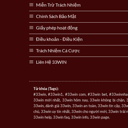
Miễn Trừ Trách Nhiệm
Chính Sách Bảo Mật
Giấy phép hoạt động
Điều khoản - Điều Kiện
Trách Nhiệm Cá Cược
Liên Hệ 33WIN
Từ khóa (Tags):
#33win, #33win1, #33win com, #33win bet, #33winnhacai
33win mới nhất, 33win hôm nay, 33win không bị chặn, 33
33win, đánh giá 33win, 33win an toàn, 33win tin cậy, 3
chủ, 33win uy tín nhất, 33win cho người mới, 33win trải n
33win help, 33win faq, 33win info, 33win page.