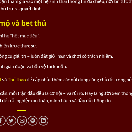
bạn tham gia vào một hệ sinh thái thông tin đa chiều, nơi tin tức t
 hỗ trợ ra quyết định.
 mộ và bet thủ
i họ “hết mục tiêu”.
chiến lược thực sự.
g cụ giải trí – luôn đặt giới hạn và chơi có trách nhiệm.
nh gián đoạn và bảo vệ tài khoản.
N
và
Thể thao
để cập nhật thêm các nội dung cùng chủ đề trong hệ
n, mỗi trận đấu đều là cơ hội – và rủi ro. Hãy là người xem thôn
N
để trải nghiệm an toàn, minh bạch và đầy đủ thông tin.