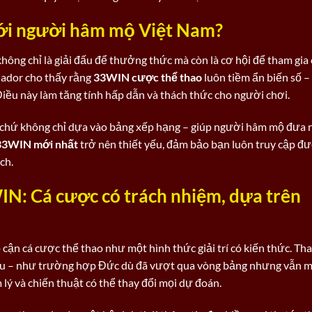
với người hâm mộ Việt Nam?
ông chỉ là giải đấu để thưởng thức mà còn là cơ hội để tham gia 
ador cho thấy rằng
33WIN cược thể thao
luôn tiềm ẩn biến số –
 Điều này làm tăng tính hấp dẫn và thách thức cho người chơi.
– chứ không chỉ dựa vào bảng xếp hạng – giúp người hâm mộ đưa 
33WIN mới nhất
trở nên thiết yếu, đảm bảo bạn luôn truy cập đ
ch.
N: Cá cược có trách nhiệm, dựa trên
cận cá cược thể thao như một hình thức giải trí có kiến thức. Tha
 đấu – như trường hợp Đức dù đã vượt qua vòng bảng nhưng vẫn 
 lý và chiến thuật có thể thay đổi mọi dự đoán.