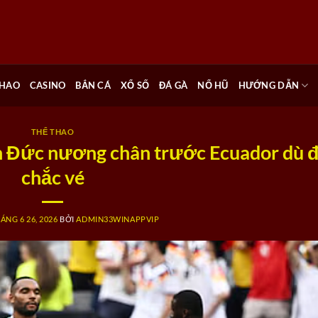
THAO
CASINO
BẮN CÁ
XỔ SỐ
ĐÁ GÀ
NỔ HŨ
HƯỚNG DẪN
THỂ THAO
 Đức nương chân trước Ecuador dù 
chắc vé
ÁNG 6 26, 2026
BỞI
ADMIN33WINAPPVIP