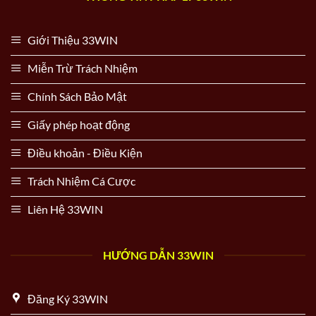
Giới Thiệu 33WIN
Miễn Trừ Trách Nhiệm
Chính Sách Bảo Mật
Giấy phép hoạt động
Điều khoản - Điều Kiện
Trách Nhiệm Cá Cược
Liên Hệ 33WIN
HƯỚNG DẪN 33WIN
Đăng Ký 33WIN