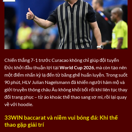
Chiến thắng 7-1 trước Curacao không chỉ giúp đội tuyển
Đức khởi đầu thuận lợi tại
World Cup 2026
, mà còn tạo nên
một điểm nhấn kỳ lạ đến từ băng ghế huấn luyện. Trong suốt
90 phút, HLV Julian Nagelsmann đã khiến người hâm mộ và
giới truyền thông châu Âu không khỏi bối rối khi liên tục thay
đổi trang phục – từ áo khoác thể thao sang sơ mi, rồi lại quay
về với hoodie.
33WIN baccarat và niềm vui bóng đá: Khi thể
thao gặp giải trí