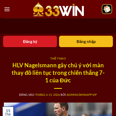
Bỏ
qua
nội
dung
Đăng ký
Đăng nhập
THỂ THAO
HLV Nagelsmann gây chú ý với màn
thay đồ liên tục trong chiến thắng 7-
1 của Đức
ĐĂNG VÀO
THÁNG 6 15, 2026
BỞI
ADMIN33WINAPPVIP
15
Th6