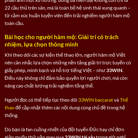
22 cầu thủ trên sân, mà là toàn bộ hệ sinh thái xung quanh –
từ cảm xúc huấn luyện viên đến trải nghiệm người hâm mộ
toàn cầu.
Bài học cho người hâm mộ: Giải trí có trách
nhiệm, lựa chọn thông minh
Khi theo dõi các sự kiện thể thao lớn, người hâm mộ Việt
nên cân nhắc lựa chọn những nền tảng giải trí trực tuyến có
giấy phép, minh bạch và hỗ trợ tiếng Việt – như
33WIN
.
Điều này không chỉ đảm bảo quyền lợi người chơi, mà còn
nâng cao chất lượng trải nghiệm tổng thể.
Người đọc có thể tiếp tục theo dõi
33WIN baccarat
và
Thể
thao
để cập nhật thêm các nội dung cùng chủ đề trong hệ
thống.
Dù bạn là fan cuồng nhiệt của đội tuyển Đức hay chỉ đơn
giản muốn thử vận may qua
33WIN tài xỉu
trong giờ nghỉ