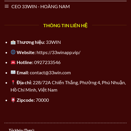
CEO 33WIN - HOÀNG NAM
THÔNG TIN LIÊN HỆ
Thương hiệu:
33WIN
Website:
https://33winapp.vip/
Hotline:
0927233546
Email:
contact@33win.com
Địa chỉ:
228/72A Chiến Thắng, Phường 4, Phú Nhuận,
Hồ Chí Minh, Việt Nam
Zipcode:
70000
Từ khóa (Tags):