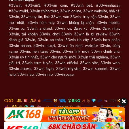
#33win, #33win1, #33win com, #33win bet, #33winnhacai,
#33winwiki, 33win chính thức, 33win online, 33win website, nhà cái
33win, 33win uy tín, link 33win, vào 33win, truy cập 33win, 33win
mới nhất, 33win hôm nay, 33win không bị chặn, 33win mobile,
33win pc, 33win android, 33win ios, đăng ký 33win, đăng nhập
33win, tài khoản 33win, chơi 33win, 33win là gì, review 33win,
đánh giá 33win, 33win an toàn, 33win tin cậy, 33win hợp pháp,
33win nhanh, 33win mượt, 33win ổn định, website 33win, cổng
game 33win, nền tảng 33win, 33win link mới, 33win chính chủ,
33win uy tín nhất, 33win cho người mới, 33win trải nghiệm, 33win
giải trí, 33win trực tuyến, 33win official, 33win site, 33win web,
33win access, 33win login, 33win register, 33win support, 33win
help, 33win faq, 33win info, 33win page.