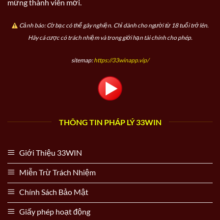
mừng thành viên mới.
Cảnh báo: Cờ bạc có thể gây nghiện. Chỉ dành cho người từ 18 tuổi trở lên.
Hãy cá cược có trách nhiệm và trong giới hạn tài chính cho phép.
sitemap:
https://33winapp.vip/
THÔNG TIN PHÁP LÝ 33WIN
Giới Thiệu 33WIN
Miễn Trừ Trách Nhiệm
Chính Sách Bảo Mật
Giấy phép hoạt động