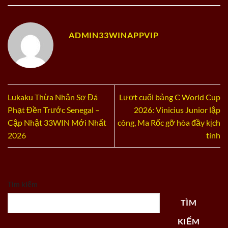
ADMIN33WINAPPVIP
Lukaku Thừa Nhận Sợ Đá
Lượt cuối bảng C World Cup
Phạt Đền Trước Senegal –
2026: Vinicius Junior lập
Cập Nhật 33WIN Mới Nhất
công, Ma Rốc gỡ hòa đầy kịch
2026
tính
Tìm kiếm
TÌM
KIẾM