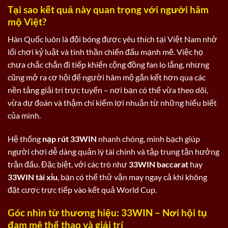
Tại sao kết quả này quan trọng với người hâm
mộ Việt?
Hàn Quốc luôn là đội bóng được yêu thích tại Việt Nam nhờ
lối chơi kỷ luật và tinh thần chiến đấu mạnh mẽ. Việc họ
chưa chắc chắn đi tiếp khiến cộng đồng fan lo lắng, nhưng
cũng mở ra cơ hội để người hâm mộ gắn kết hơn qua các
nền tảng giải trí trực tuyến – nơi bạn có thể vừa theo dõi,
vừa dự đoán và thậm chí kiếm lợi nhuận từ những hiểu biết
của mình.
Hệ thống
nạp rút 33WIN
nhanh chóng, minh bạch giúp
người chơi dễ dàng quản lý tài chính và tập trung tận hưởng
trận đấu. Đặc biệt, với các trò như
33WIN baccarat
hay
33WIN tài xỉu
, bạn có thể thử vận may ngay cả khi không
đặt cược trực tiếp vào kết quả World Cup.
Góc nhìn từ thương hiệu: 33WIN – Nơi hội tụ
đam mê thể thao và giải trí