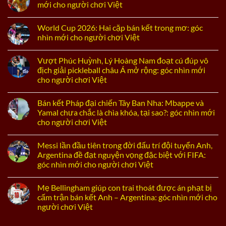
mới cho người chơi Việt
World Cup 2026: Hai cặp bán kết trong mơ: góc
nhìn mới cho người chơi Việt
Vượt Phúc Huỳnh, Lý Hoàng Nam đoạt cú đúp vô
địch giải pickleball châu Á mở rộng: góc nhìn mới
cho người chơi Việt
Bán kết Pháp đại chiến Tây Ban Nha: Mbappe và
Yamal chưa chắc là chìa khóa, tại sao?: góc nhìn mới
cho người chơi Việt
Messi lần đầu tiên trong đời đấu trí đội tuyển Anh,
Argentina đề đạt nguyện vọng đặc biệt với FIFA:
góc nhìn mới cho người chơi Việt
Mẹ Bellingham giúp con trai thoát được án phạt bị
cấm trận bán kết Anh – Argentina: góc nhìn mới cho
người chơi Việt