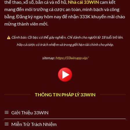
thể thao, xổ số, bắn cá và nổ hũ,
Nhà cái 33WIN
cam kết
mang đến môi trường cá cược an toàn, minh bạch và công
bằng. Đăng ký ngay hôm nay để nhận 333K khuyến mãi chào
mừng thành viên mới.
Cảnh báo: Cờ bạc có thể gây nghiện. Chỉ dành cho người từ 18 tuổi trở lên.
Hãy cá cược có trách nhiệm và trong giới hạn tài chính cho phép.
sitemap:
https://33winapp.vip/
THÔNG TIN PHÁP LÝ 33WIN
Giới Thiệu 33WIN
Miễn Trừ Trách Nhiệm