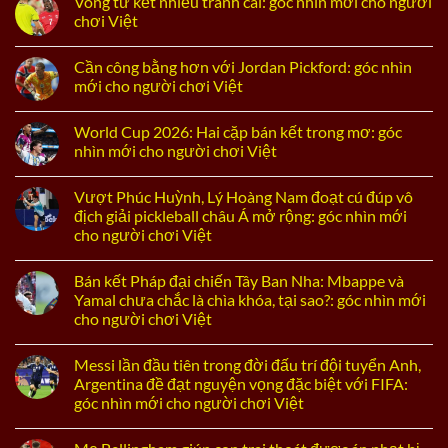
Vòng tứ kết nhiều tranh cãi: góc nhìn mới cho người
chơi Việt
Cần công bằng hơn với Jordan Pickford: góc nhìn
mới cho người chơi Việt
World Cup 2026: Hai cặp bán kết trong mơ: góc
nhìn mới cho người chơi Việt
Vượt Phúc Huỳnh, Lý Hoàng Nam đoạt cú đúp vô
địch giải pickleball châu Á mở rộng: góc nhìn mới
cho người chơi Việt
Bán kết Pháp đại chiến Tây Ban Nha: Mbappe và
Yamal chưa chắc là chìa khóa, tại sao?: góc nhìn mới
cho người chơi Việt
Messi lần đầu tiên trong đời đấu trí đội tuyển Anh,
Argentina đề đạt nguyện vọng đặc biệt với FIFA:
góc nhìn mới cho người chơi Việt