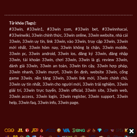
Từ khóa (Tags):
#33win, #33win1, #33win com, #33win bet, #33winnhacai,
#33winwiki, 33win chính thức, 33win online, 33win website, nhà cái
33win, 33win uy tín, link 33win, vào 33win, truy cập 33win, 33win
mới nhất, 33win hôm nay, 33win không bị chặn, 33win mobile,
33win pc, 33win android, 33win ios, đăng ký 33win, đăng nhập
33win, tài khoản 33win, chơi 33win, 33win là gì, review 33win,
đánh giá 33win, 33win an toàn, 33win tin cậy, 33win hợp pháp,
33win nhanh, 33win mượt, 33win ổn định, website 33win, cổng
game 33win, nền tảng 33win, 33win link mới, 33win chính chủ,
33win uy tín nhất, 33win cho người mới, 33win trải nghiệm, 33win
giải trí, 33win trực tuyến, 33win official, 33win site, 33win web,
33win access, 33win login, 33win register, 33win support, 33win
help, 33win faq, 33win info, 33win page.