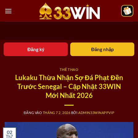
Bỏ
qua
nội
dung
Đăng ký
Đăng nhập
THỂ THAO
Lukaku Thừa Nhận Sợ Đá Phạt Đền
Trước Senegal – Cập Nhật 33WIN
Mới Nhất 2026
ĐĂNG VÀO
THÁNG 7 2, 2026
BỞI
ADMIN33WINAPPVIP
02
Th7