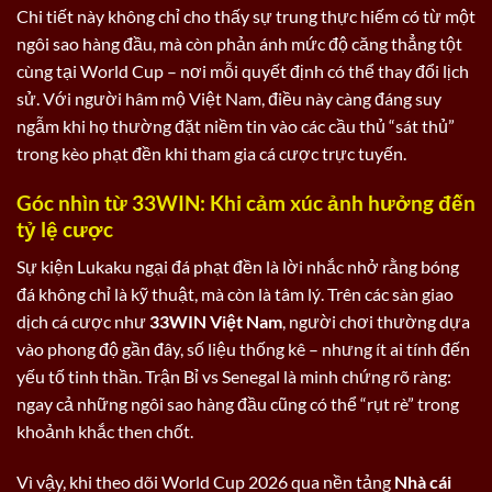
Chi tiết này không chỉ cho thấy sự trung thực hiếm có từ một
ngôi sao hàng đầu, mà còn phản ánh mức độ căng thẳng tột
cùng tại World Cup – nơi mỗi quyết định có thể thay đổi lịch
sử. Với người hâm mộ Việt Nam, điều này càng đáng suy
ngẫm khi họ thường đặt niềm tin vào các cầu thủ “sát thủ”
trong kèo phạt đền khi tham gia cá cược trực tuyến.
Góc nhìn từ 33WIN: Khi cảm xúc ảnh hưởng đến
tỷ lệ cược
Sự kiện Lukaku ngại đá phạt đền là lời nhắc nhở rằng bóng
đá không chỉ là kỹ thuật, mà còn là tâm lý. Trên các sàn giao
dịch cá cược như
33WIN Việt Nam
, người chơi thường dựa
vào phong độ gần đây, số liệu thống kê – nhưng ít ai tính đến
yếu tố tinh thần. Trận Bỉ vs Senegal là minh chứng rõ ràng:
ngay cả những ngôi sao hàng đầu cũng có thể “rụt rè” trong
khoảnh khắc then chốt.
Vì vậy, khi theo dõi World Cup 2026 qua nền tảng
Nhà cái