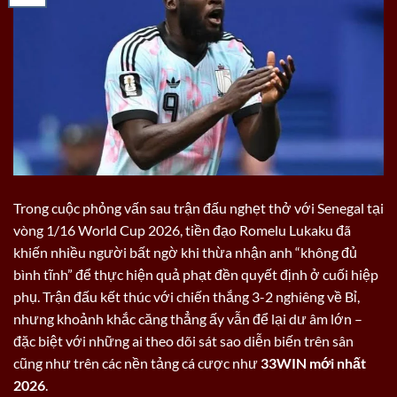
Trong cuộc phỏng vấn sau trận đấu nghẹt thở với Senegal tại
vòng 1/16 World Cup 2026, tiền đạo Romelu Lukaku đã
khiến nhiều người bất ngờ khi thừa nhận anh “không đủ
bình tĩnh” để thực hiện quả phạt đền quyết định ở cuối hiệp
phụ. Trận đấu kết thúc với chiến thắng 3-2 nghiêng về Bỉ,
nhưng khoảnh khắc căng thẳng ấy vẫn để lại dư âm lớn –
đặc biệt với những ai theo dõi sát sao diễn biến trên sân
cũng như trên các nền tảng cá cược như
33WIN mới nhất
2026
.