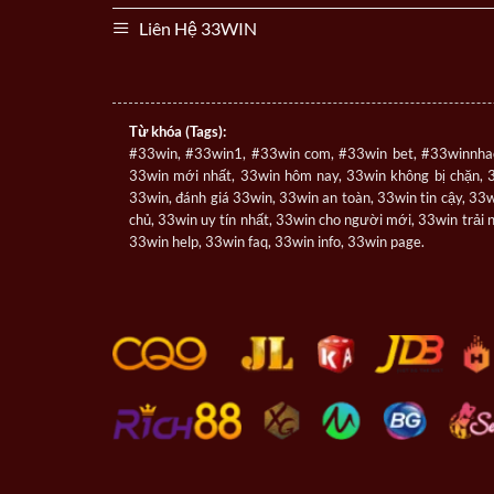
Liên Hệ 33WIN
Từ khóa (Tags):
#33win, #33win1, #33win com, #33win bet, #33winnhacai
33win mới nhất, 33win hôm nay, 33win không bị chặn, 33
33win, đánh giá 33win, 33win an toàn, 33win tin cậy, 3
chủ, 33win uy tín nhất, 33win cho người mới, 33win trải n
33win help, 33win faq, 33win info, 33win page.