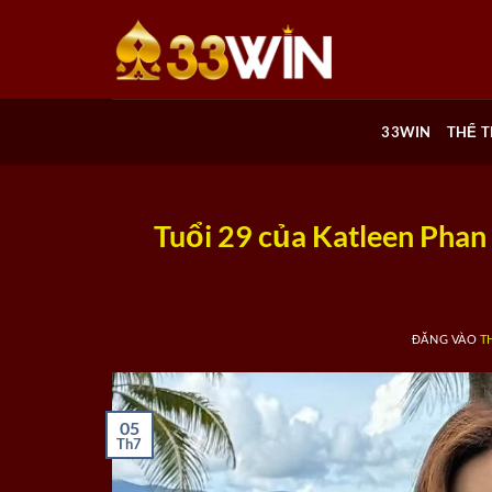
Bỏ
qua
nội
dung
33WIN
THỂ 
Tuổi 29 của Katleen Phan 
ĐĂNG VÀO
T
05
Th7