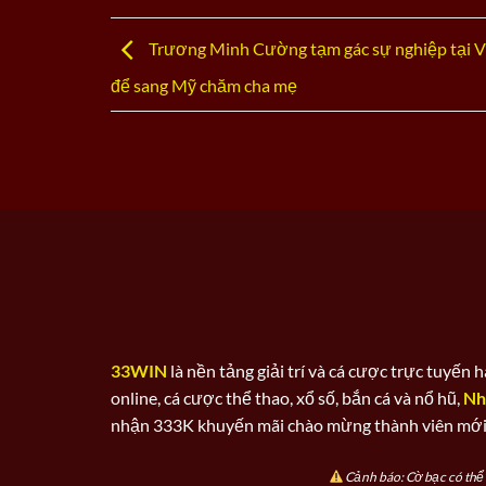
Trương Minh Cường tạm gác sự nghiệp tại 
để sang Mỹ chăm cha mẹ
33WIN
là nền tảng giải trí và cá cược trực tuyế
online, cá cược thể thao, xổ số, bắn cá và nổ hũ,
Nh
nhận 333K khuyến mãi chào mừng thành viên mới
Cảnh báo: Cờ bạc có thể g