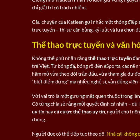
chỉ giải trí có trách nhiệm.
Câu chuyện của Katleen gợi nhắc một thông điệp sâu
trực tuyến – thì sự cân bằng, kỷ luật và lựa chọn 
Thể thao trực tuyến và văn hóa
Không thể phủ nhận rằng
thể thao trực tuyến
đan
trẻ Việt. Từ bóng đá, bóng rổ đến eSports, các nề
hâm mộ vừa theo dõi trận đấu, vừa tham gia dự đo
“biết điểm dừng” mà nhiều nghệ sĩ, vận động viên –
Với vai trò là một gương mặt quen thuộc trong làn
Cô từng chia sẻ rằng mỗi quyết định cá nhân – dù l
uy tín
hay
cá cược thể thao uy tín
, người chơi nê
chóng.
Người đọc có thể tiếp tục theo dõi
Nhà cái không 