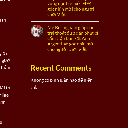
vọng đặc biệt với FIFA:
góc nhìn mới cho người
chơi Việt
 trí
Mẹ Bellingham giúp con
trai thoát được án phạt bị
cấm trận bán kết Anh –
Argentina: góc nhìn mới
cho người chơi Việt
giới
 người
Recent Comments
h thần
Không có bình luận nào để hiển
thị.
i trí.
nline
anh
hệ