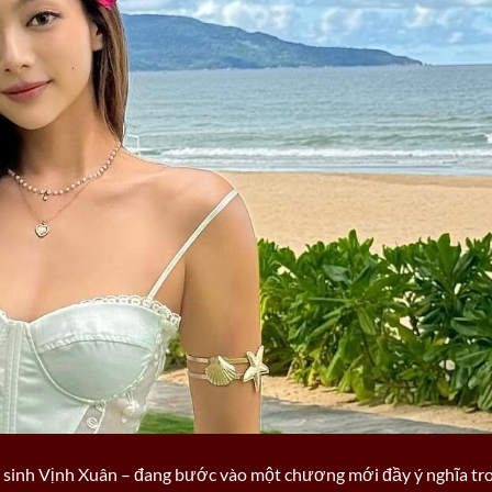
õ sinh Vịnh Xuân – đang bước vào một chương mới đầy ý nghĩa tr