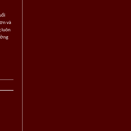
uổi
hơn và
g luôn
rường