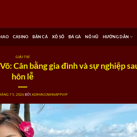
THAO
CASINO
BẮN CÁ
XỔ SỐ
ĐÁ GÀ
NỔ HŨ
HƯỚNG DẪN
GIẢI TRÍ
Võ: Cân bằng gia đình và sự nghiệp sa
hôn lễ
HÁNG 7 5, 2026
BỞI
ADMIN33WINAPPVIP