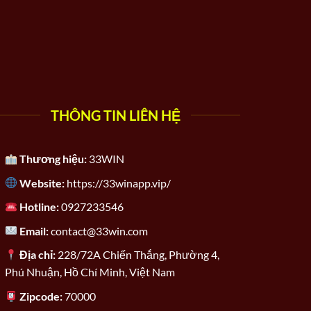
THÔNG TIN LIÊN HỆ
Thương hiệu:
33WIN
Website:
https://33winapp.vip/
Hotline:
0927233546
Email:
contact@33win.com
Địa chỉ:
228/72A Chiến Thắng, Phường 4,
Phú Nhuận, Hồ Chí Minh, Việt Nam
Zipcode:
70000