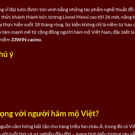
ượng vĩ đại luôn được tôn vinh bằng những tác phẩm nghệ thuật đồ 
h thức khánh thành bức tượng Lionel Messi cao tới 26 mét, nặng
a thực hiện suốt 18 tháng ròng. Sự kiện không chỉ là niềm tự hào 
n tâm mạnh mẽ từ cộng đồng người hâm mộ Việt Nam, đặc biệt là
ghiệm
33WIN casino
.
hú ý
trọng với người hâm mộ Việt?
nguồn cảm hứng bất tận cho hàng triệu fan châu Á, trong đó có Vi
với tuổi thơ và sự nghiệp đầu đời – mang tính biểu tượng sâu sắc