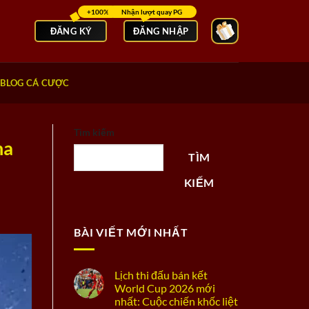
ĐĂNG KÝ
ĐĂNG NHẬP
BLOG CÁ CƯỢC
Tìm kiếm
na
TÌM
KIẾM
BÀI VIẾT MỚI NHẤT
Lịch thi đấu bán kết
World Cup 2026 mới
nhất: Cuộc chiến khốc liệt