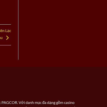
iên Lạc
thu
chức PAGCOR. Với danh mục đa dạng gồm casino