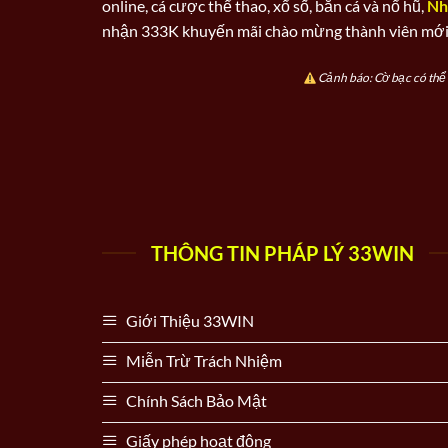
online, cá cược thể thao, xổ số, bắn cá và nổ hũ,
Nh
nhận 333K khuyến mãi chào mừng thành viên mới
Cảnh báo: Cờ bạc có thể g
THÔNG TIN PHÁP LÝ 33WIN
Giới Thiệu 33WIN
Miễn Trừ Trách Nhiệm
Chính Sách Bảo Mật
Giấy phép hoạt động