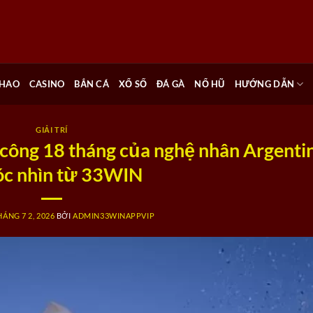
THAO
CASINO
BẮN CÁ
XỔ SỐ
ĐÁ GÀ
NỔ HŨ
HƯỚNG DẪN
GIẢI TRÍ
công 18 tháng của nghệ nhân Argenti
óc nhìn từ 33WIN
HÁNG 7 2, 2026
BỞI
ADMIN33WINAPPVIP