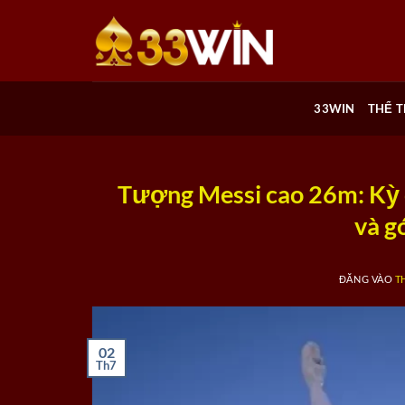
Bỏ
qua
nội
dung
33WIN
THỂ 
Tượng Messi cao 26m: Kỳ 
và g
ĐĂNG VÀO
T
02
Th7