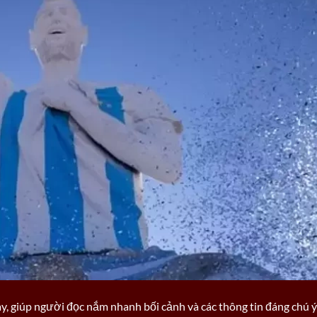
ày, giúp người đọc nắm nhanh bối cảnh và các thông tin đáng chú ý