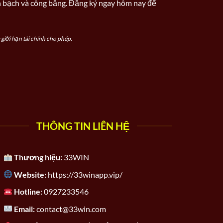
 bạch và công bằng. Đăng ký ngay hôm nay để
giới hạn tài chính cho phép.
THÔNG TIN LIÊN HỆ
Thương hiệu:
33WIN
Website:
https://33winapp.vip/
Hotline:
0927233546
Email:
contact@33win.com