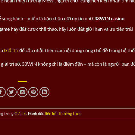
để hoàn thiện tượng Messi, người chơi cũng nên kiên nhẫn tìm hi
ể song hành – miễn là bạn chọn nơi uy tín như
33WIN casino
.
 game
hay đặt cược thể thao, hãy luôn đặt giới hạn và ưu tiên trải
và
Giải trí
để cập nhật thêm các nội dung cùng chủ đề trong hệ thố
 giải trí số, 33WIN không chỉ là điểm đến – mà còn là người bạn đ
ng trong
Giải trí
. Đánh dấu
liên kết thường trực
.